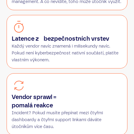
management. A co nevidíte, toho může útočník využít.
Latence z bezpečnostních vrstev
Každý vendor navíc znamená i milisekundy navíc.
Pokud není kyberbezpečnost nativní součástí, platíte
vlastním výkonem.
Vendor sprawl =
pomalá reakce
Incident? Pokud musíte přepínat mezi čtyřmi
dashboardy a čtyřmi support linkami dáváte
útočníkům více času.