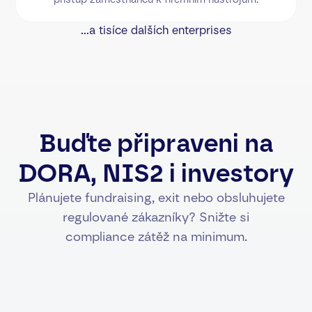
...a tisíce dalších enterprises
Buďte připraveni na
DORA, NIS2 i investory
Plánujete fundraising, exit nebo obsluhujete
regulované zákazníky? Snižte si
compliance zátěž na minimum.
POŽADAVEK ZÁKONA
MULTI-VENDOR STACK
Logy rozptýlené nap
Incident reporting do 24h