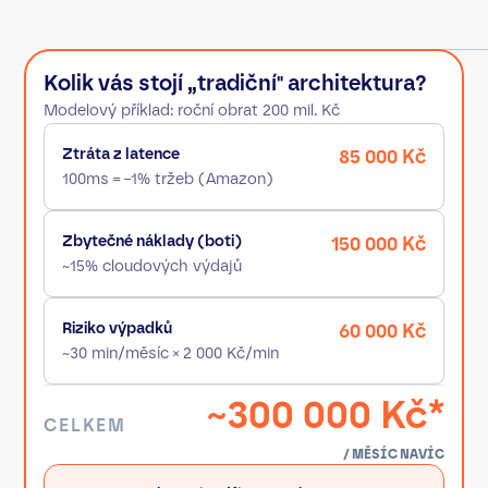
Kolik vás stojí „tradiční" architektura?
Modelový příklad: roční obrat 200 mil. Kč
Ztráta z latence
85 000 Kč
100ms = −1% tržeb (Amazon)
Zbytečné náklady (boti)
150 000 Kč
~15% cloudových výdajů
Riziko výpadků
60 000 Kč
~30 min/měsíc × 2 000 Kč/min
~300 000 Kč*
CELKEM
/ MĚSÍC NAVÍC