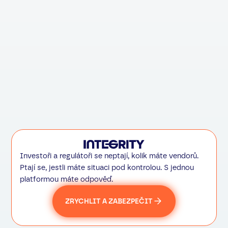
providerem
Fragmentovaný přes 
Audit trail
korelovat
Kontinuita provozu
Závislá na koordinaci
Odpovědnost vedení
"Máme 4 vendory — 
Investoři a regulátoři se neptají, kolik máte vendorů.
Ptají se, jestli máte situaci pod kontrolou. S jednou
platformou máte odpověď.
ZRYCHLIT A ZABEZPEČIT