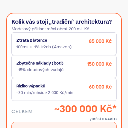
Kolik vás stojí „tradiční" architektura?
Modelový příklad: roční obrat 200 mil. Kč
Ztráta z latence
85 000 Kč
100ms = −1% tržeb (Amazon)
Zbytečné náklady (boti)
150 000 Kč
~15% cloudových výdajů
Riziko výpadků
60 000 Kč
~30 min/měsíc × 2 000 Kč/min
~300 000 Kč*
CELKEM
/ MĚSÍC NAVÍC