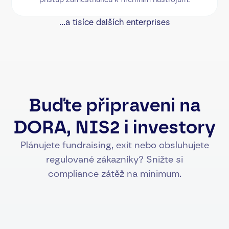
...a tisíce dalších enterprises
Buďte připraveni na
DORA, NIS2 i investory
Plánujete fundraising, exit nebo obsluhujete
regulované zákazníky? Snižte si
compliance zátěž na minimum.
POŽADAVEK ZÁKONA
MULTI-VENDOR STACK
Logy rozptýlené nap
Incident reporting do 24h