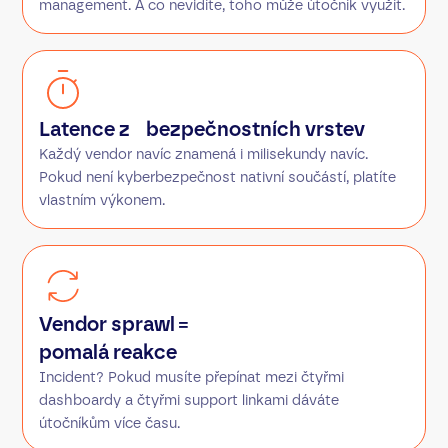
management. A co nevidíte, toho může útočník využít.
Latence z bezpečnostních vrstev
Každý vendor navíc znamená i milisekundy navíc.
Pokud není kyberbezpečnost nativní součástí, platíte
vlastním výkonem.
Vendor sprawl =
pomalá reakce
Incident? Pokud musíte přepínat mezi čtyřmi
dashboardy a čtyřmi support linkami dáváte
útočníkům více času.