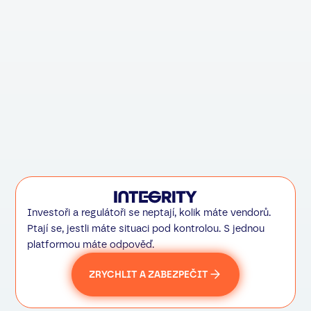
providerem
Fragmentovaný přes 
Audit trail
korelovat
Kontinuita provozu
Závislá na koordinaci
Odpovědnost vedení
"Máme 4 vendory — 
Investoři a regulátoři se neptají, kolik máte vendorů.
Ptají se, jestli máte situaci pod kontrolou. S jednou
platformou máte odpověď.
ZRYCHLIT A ZABEZPEČIT