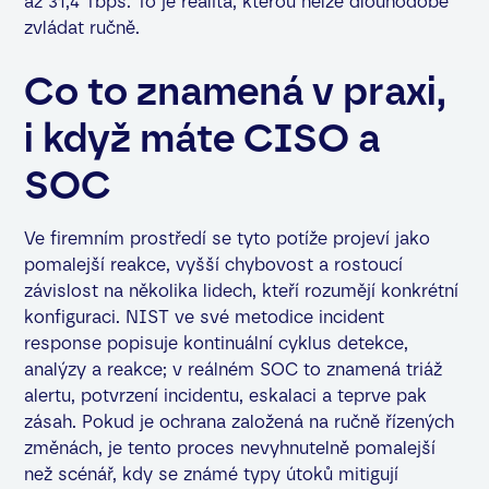
až 31,4 Tbps. To je realita, kterou nelze dlouhodobě
zvládat ručně.
Co to znamená v praxi,
i když máte CISO a
SOC
Ve firemním prostředí se tyto potíže projeví jako
pomalejší reakce, vyšší chybovost a rostoucí
závislost na několika lidech, kteří rozumějí konkrétní
konfiguraci. NIST ve své metodice incident
response popisuje kontinuální cyklus detekce,
analýzy a reakce; v reálném SOC to znamená triáž
alertu, potvrzení incidentu, eskalaci a teprve pak
zásah. Pokud je ochrana založená na ručně řízených
změnách, je tento proces nevyhnutelně pomalejší
než scénář, kdy se známé typy útoků mitigují