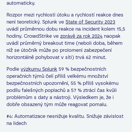
automaticky.
Rozpor mezi rychlostí útoku a rychlostí reakce dnes
není teoretický. Splunk ve
State of Security 2023
uvádí průměrnou dobu reakce na incident kolem 15,5
hodiny. CrowdStrike ve
zprávě za rok 2024
naopak
uvádí průměrný breakout time (neboli doba, během
níž se útočník může po prolomení zabezpečení
horizontálně pohybovat v síti) trvá 62 minut.
Podle
výzkumu Splunk
59 % bezpečnostních
operačních týmů čelí příliš velkému množství
bezpečnostních upozornění, 55 % příliš vysokému
podílu falešných poplachů a 57 % ztrácí čas kvůli
problémům s daty a nástroji. Výsledkem je, že i
dobře obsazený tým může reagovat pomalu.
#4: Automatizace nesnižuje kvalitu. Snižuje závislost
na lidech