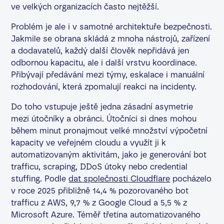
ve velkých organizacích často nejtěžší.
Problém je ale i v samotné architektuře bezpečnosti.
Jakmile se obrana skládá z mnoha nástrojů, zařízení
a dodavatelů, každý další člověk nepřidává jen
odbornou kapacitu, ale i další vrstvu koordinace.
Přibývají předávání mezi týmy, eskalace i manuální
rozhodování, která zpomalují reakci na incidenty.
Do toho vstupuje ještě jedna zásadní asymetrie
mezi útočníky a obránci. Útočníci si dnes mohou
během minut pronajmout velké množství výpočetní
kapacity ve veřejném cloudu a využít ji k
automatizovaným aktivitám, jako je generování bot
trafficu, scraping, DDoS útoky nebo credential
stuffing. Podle
dat společnosti Cloudflare
pocházelo
v roce 2025 přibližně 14,4 % pozorovaného bot
trafficu z AWS, 9,7 % z Google Cloud a 5,5 % z
Microsoft Azure. Téměř třetina automatizovaného