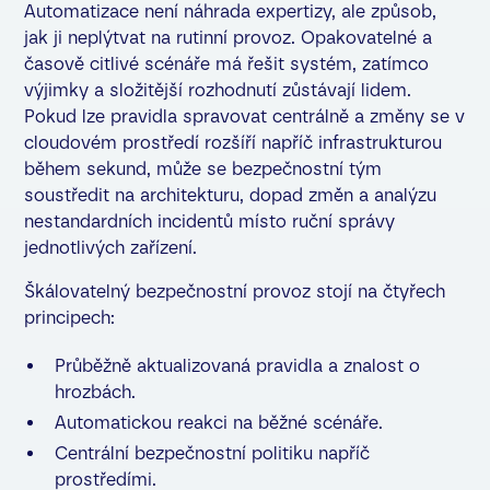
Automatizace není náhrada expertizy, ale způsob,
jak ji neplýtvat na rutinní provoz. Opakovatelné a
časově citlivé scénáře má řešit systém, zatímco
výjimky a složitější rozhodnutí zůstávají lidem.
Pokud lze pravidla spravovat centrálně a změny se v
cloudovém prostředí rozšíří napříč infrastrukturou
během sekund, může se bezpečnostní tým
soustředit na architekturu, dopad změn a analýzu
nestandardních incidentů místo ruční správy
jednotlivých zařízení.
Škálovatelný bezpečnostní provoz stojí na čtyřech
principech:
Průběžně aktualizovaná pravidla a znalost o
hrozbách.
Automatickou reakci na běžné scénáře.
Centrální bezpečnostní politiku napříč
prostředími.