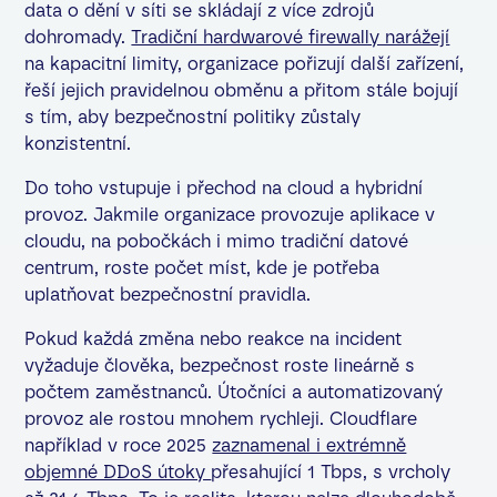
data o dění v síti se skládají z více zdrojů
dohromady.
Tradiční hardwarové firewally narážejí
na kapacitní limity, organizace pořizují další zařízení,
řeší jejich pravidelnou obměnu a přitom stále bojují
s tím, aby bezpečnostní politiky zůstaly
konzistentní.
Do toho vstupuje i přechod na cloud a hybridní
provoz. Jakmile organizace provozuje aplikace v
cloudu, na pobočkách i mimo tradiční datové
centrum, roste počet míst, kde je potřeba
uplatňovat bezpečnostní pravidla.
Pokud každá změna nebo reakce na incident
vyžaduje člověka, bezpečnost roste lineárně s
počtem zaměstnanců. Útočníci a automatizovaný
provoz ale rostou mnohem rychleji. Cloudflare
například v roce 2025
zaznamenal i extrémně
objemné DDoS útoky
přesahující 1 Tbps, s vrcholy