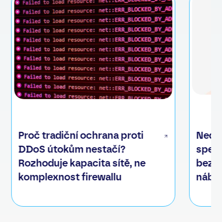
Proč tradiční ochrana proti
Nedo
DDoS útokům nestačí?
speci
Rozhoduje kapacita sítě, ne
bezpe
komplexnost firewallu
nábo