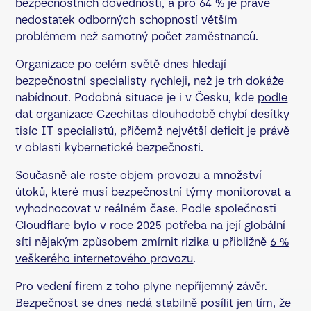
bezpečnostních dovedností, a pro 64 % je právě
nedostatek odborných schopností větším
problémem než samotný počet zaměstnanců.
Organizace po celém světě dnes hledají
bezpečnostní specialisty rychleji, než je trh dokáže
nabídnout. Podobná situace je i v Česku, kde
podle
dat organizace Czechitas
dlouhodobě chybí desítky
tisíc IT specialistů, přičemž největší deficit je právě
v oblasti kybernetické bezpečnosti.
Současně ale roste objem provozu a množství
útoků, které musí bezpečnostní týmy monitorovat a
vyhodnocovat v reálném čase. Podle společnosti
Cloudflare bylo v roce 2025 potřeba na její globální
síti nějakým způsobem zmírnit rizika u přibližně
6 %
veškerého internetového provozu
.
Pro vedení firem z toho plyne nepříjemný závěr.
Bezpečnost se dnes nedá stabilně posílit jen tím, že