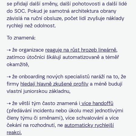
se přidají další směny, další pohotovosti a další lidé
do SOC. Pokud je samotná architektura obrany
závislá na ruční obsluze, počet lidí zvyšuje náklady
rychleji než odolnost.
To znamená:
⇢ že organizace
reaguje na růst hrozeb lineárně
,
zatímco útočníci škálují automatizovaně a téměř
okamžitě,
⇢ že onboarding nových specialistů naráží na to, že
firmy
hledají hlavně zkušené profily
a méně budují
vlastní juniorskou základnu,
⇢ že větší tým často znamená i
více handoffů
(předávání incidentu nebo úkolu mezi jednotlivými
členy týmu či směnami), více schvalování a více
čekání na rozhodnutí, ne
automaticky rychlejší
reakci
,