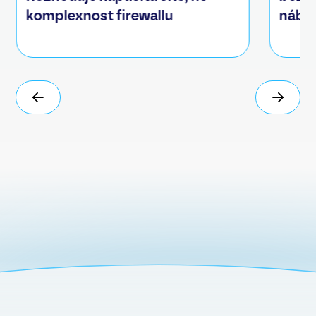
komplexnost firewallu
nábo