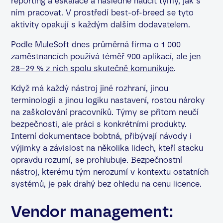
reporting a eskalace a následně naučit týmy, jak s
ním pracovat. V prostředí best-of-breed se tyto
aktivity opakují s každým dalším dodavatelem.
Podle MuleSoft dnes průměrná firma o 1 000
zaměstnancích používá téměř 900 aplikací, ale
jen
28–29 % z nich spolu skutečně komunikuje
.
Když má každý nástroj jiné rozhraní, jinou
terminologii a jinou logiku nastavení, rostou nároky
na zaškolování pracovníků. Týmy se přitom neučí
bezpečnosti, ale práci s konkrétními produkty.
Interní dokumentace bobtná, přibývají návody i
výjimky a závislost na několika lidech, kteří stacku
opravdu rozumí, se prohlubuje. Bezpečnostní
nástroj, kterému tým nerozumí v kontextu ostatních
systémů, je pak drahý bez ohledu na cenu licence.
​​Vendor management: