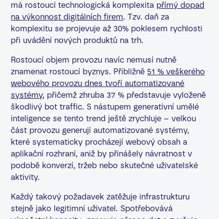
má rostoucí technologická komplexita
přímý dopad
na výkonnost digitálních firem
. Tzv. daň za
komplexitu se projevuje až 30% poklesem rychlosti
při uvádění nových produktů na trh.
Rostoucí objem provozu navíc nemusí nutně
znamenat rostoucí byznys. Přibližně
51 % veškerého
webového provozu dnes tvoří automatizované
systémy
, přičemž zhruba 37 % představuje vyloženě
škodlivý bot traffic. S nástupem generativní umělé
inteligence se tento trend ještě zrychluje – velkou
část provozu generují automatizované systémy,
které systematicky procházejí webový obsah a
aplikační rozhraní, aniž by přinášely návratnost v
podobě konverzí, tržeb nebo skutečné uživatelské
aktivity.
Každý takový požadavek zatěžuje infrastrukturu
stejně jako legitimní uživatel. Spotřebovává