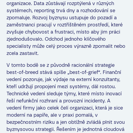
organizace. Data zůstávají rozptýlená v různých
systémech, reporting trvá dny a rozhodování se
zpomaluje. Rozvoj byznysu ustupuje do pozadí a
zaměstnanci pracují v roztříštěném prostředí, které
zvyšuje chybovost a frustraci, místo aby jim práci
zjednodušovalo. Odchod jednoho klíčového
specialisty může celý proces výrazně zpomalit nebo
zcela zastavit.
V tomto bodě se z původně racionální strategie
best-of-breed stává spíše „best-of-grief“. Finanční
vedení pozoruje, jak výdaje na externí konzultanty,
kteří udržují propojení mezi systémy, dál rostou.
Technické vedení sleduje týmy, které místo inovací
řeší nefunkční rozhraní a provozní incidenty. A
vedení firmy jako celek čelí organizaci, která je sice
moderní na papíře, ale v praxi pomalá, v
bezpečnostním riziku a jen obtížně zvládá plnit svou
byznysovou strategii. Řešením je jednotná cloudová