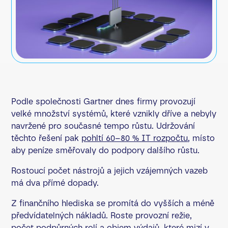
Podle společnosti Gartner dnes firmy provozují
velké množství systémů, které vznikly dříve a nebyly
navržené pro současné tempo růstu. Udržování
těchto řešení pak
pohltí 60–80 % IT rozpočtu
, místo
aby peníze směřovaly do podpory dalšího růstu.
Rostoucí počet nástrojů a jejich vzájemných vazeb
má dva přímé dopady.
Z finančního hlediska se promítá do vyšších a méně
předvídatelných nákladů. Roste provozní režie,
počet podpůrných rolí a objem výdajů, které mizí v