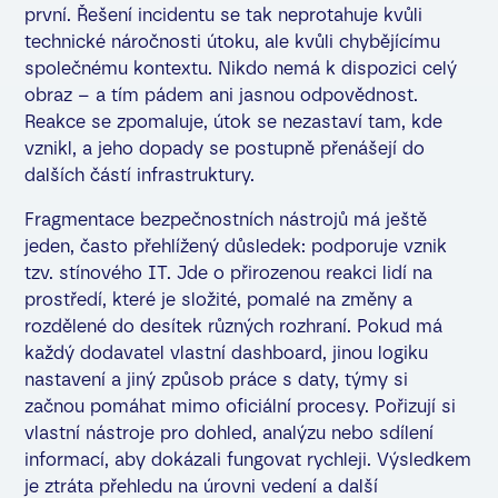
první. Řešení incidentu se tak neprotahuje kvůli
technické náročnosti útoku, ale kvůli chybějícímu
společnému kontextu. Nikdo nemá k dispozici celý
obraz – a tím pádem ani jasnou odpovědnost.
Reakce se zpomaluje, útok se nezastaví tam, kde
vznikl, a jeho dopady se postupně přenášejí do
dalších částí infrastruktury.
Fragmentace bezpečnostních nástrojů má ještě
jeden, často přehlížený důsledek: podporuje vznik
tzv. stínového IT. Jde o přirozenou reakci lidí na
prostředí, které je složité, pomalé na změny a
rozdělené do desítek různých rozhraní. Pokud má
každý dodavatel vlastní dashboard, jinou logiku
nastavení a jiný způsob práce s daty, týmy si
začnou pomáhat mimo oficiální procesy. Pořizují si
vlastní nástroje pro dohled, analýzu nebo sdílení
informací, aby dokázali fungovat rychleji. Výsledkem
je ztráta přehledu na úrovni vedení a další