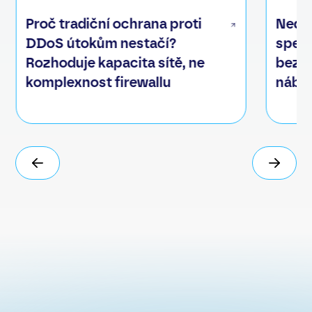
Proč tradiční ochrana proti
Nedo
DDoS útokům nestačí?
speci
Rozhoduje kapacita sítě, ne
bezpe
komplexnost firewallu
nábo