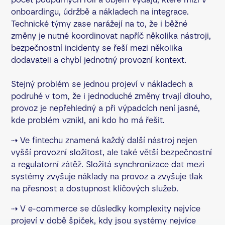
onboardingu, údržbě a nákladech na integrace.
Technické týmy zase narážejí na to, že i běžné
změny je nutné koordinovat napříč několika nástroji,
bezpečnostní incidenty se řeší mezi několika
dodavateli a chybí jednotný provozní kontext.
Stejný problém se jednou projeví v nákladech a
podruhé v tom, že i jednoduché změny trvají dlouho,
provoz je nepřehledný a při výpadcích není jasné,
kde problém vznikl, ani kdo ho má řešit.
⇢ Ve fintechu znamená každý další nástroj nejen
vyšší provozní složitost, ale také větší bezpečnostní
a regulatorní zátěž. Složitá synchronizace dat mezi
systémy zvyšuje náklady na provoz a zvyšuje tlak
na přesnost a dostupnost klíčových služeb.
⇢ V e-commerce se důsledky komplexity nejvíce
projeví v době špiček, kdy jsou systémy nejvíce