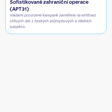
Sofistikované zahraniční operace
(APT31)
Vládami potvrzené kampaně zaměřené na exfiltraci
citlivých dat z českých průmyslových a vládních
subjektů.
Útok zahájen
0:00:00
Útočník spouští volumetrický útok.