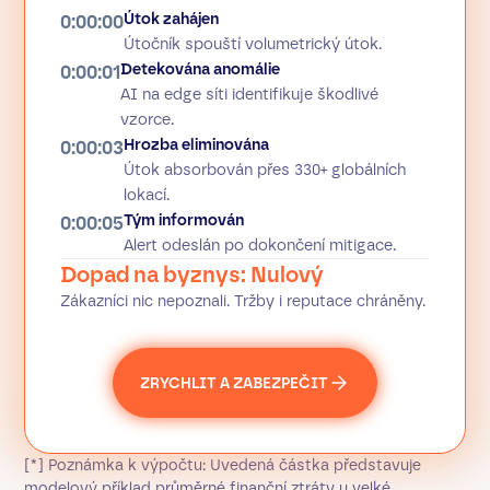
Útok zahájen
0:00:00
Útočník spouští volumetrický útok.
Detekována anomálie
0:00:01
AI na edge síti identifikuje škodlivé
vzorce.
Hrozba eliminována
0:00:03
Útok absorbován přes 330+ globálních
lokací.
Tým informován
0:00:05
Alert odeslán po dokončení mitigace.
Dopad na byznys: Nulový
Zákazníci nic nepoznali. Tržby i reputace chráněny.
ZRYCHLIT A ZABEZPEČIT
[*] Poznámka k výpočtu: Uvedená částka představuje
modelový příklad průměrné finanční ztráty u velké