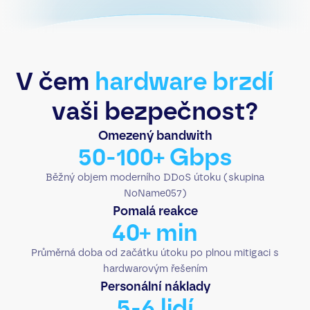
V čem
hardware brzdí
vaši bezpečnost?
Omezený bandwith
50-100+ Gbps
Běžný objem moderního DDoS útoku (skupina
NoName057)
Pomalá reakce
40+ min
Průměrná doba od začátku útoku po plnou mitigaci s
hardwarovým řešením
Personální náklady
5-6 lidí