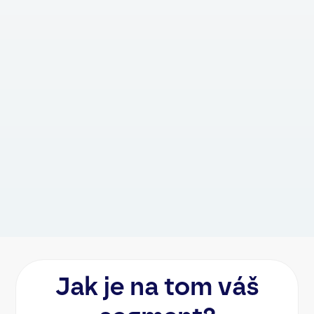
Incident reporting do 24h
Manuální sběr logů z
Audit
Fragmentovaný a obt
Kontinuita provozu
Limitována kapacito
Odpovědnost vedení
Riziko: „Udělali jsm
Jak je na tom váš