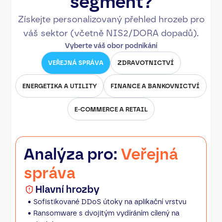
segment?
Získejte personalizovaný přehled hrozeb pro
váš sektor (včetně NIS2/DORA dopadů).
Vyberte váš obor podnikání
VEŘEJNÁ SPRÁVA
ZDRAVOTNICTVÍ
ENERGETIKA A UTILITY
FINANCE A BANKOVNICTVÍ
E-COMMERCE A RETAIL
Analýza pro:
Veřejná
správa
Hlavní hrozby
• Sofistikované DDoS útoky na aplikační vrstvu
• Ransomware s dvojitým vydíráním cílený na